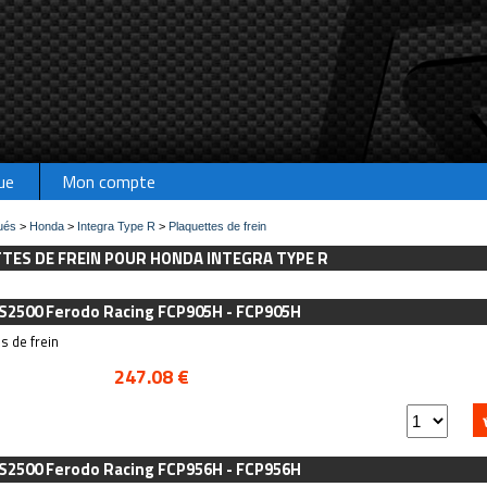
ue
Mon compte
ués
>
Honda
>
Integra Type R
>
Plaquettes de frein
TTES DE FREIN POUR HONDA INTEGRA TYPE R
DS2500 Ferodo Racing FCP905H - FCP905H
s de frein
247.08 €
DS2500 Ferodo Racing FCP956H - FCP956H