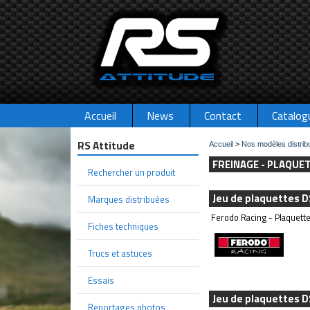
Accueil
News
Contact
Catalog
RS Attitude
Accueil
>
Nos modèles distrib
FREINAGE - PLAQUE
Rechercher un produit
Jeu de plaquettes 
Marques distribuées
Ferodo Racing - Plaquette
Fiches techniques
Trucs et astuces
Essais
Jeu de plaquettes 
Reportages photos