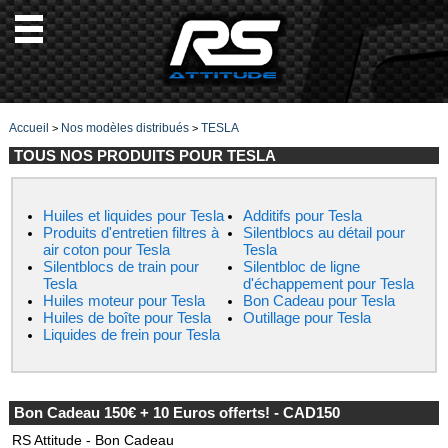
Accueil
Nos modèles distribués
TESLA
>
>
TOUS NOS PRODUITS POUR TESLA
Huiles et liquides pour Tesla
Additifs pour Tesla
Produits d'entretien filtres à
Silentblocs au détail pour
air coton pour Tesla
Tesla
Silentblocs de train pour
Silentbloc de ligne
Tesla
d'échappement pour Tesla
Huiles moteur pour Tesla
Bon Cadeau pour Tesla
Huiles de boîte pour Tesla
Outillage pour Tesla
Liquides de frein pour Tesla
Bon Cadeau 150€ + 10 Euros offerts! - CAD150
RS Attitude - Bon Cadeau