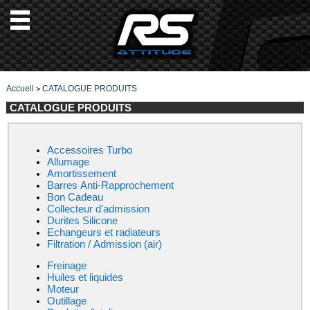
Accueil
CATALOGUE PRODUITS
>
CATALOGUE PRODUITS
Accessoires Turbo
Allumage
Amortissement
Barres Anti-Rapprochement
Bon Cadeau
Collecteur d'admission
Durites Silicone
Echangeurs et radiateurs
Filtration / Admission (air)
Freinage
Huiles et liquides
Moteur
Outillage