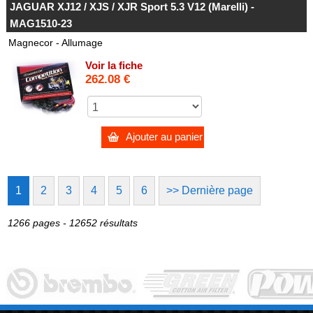
JAGUAR XJ12 / XJS / XJR Sport 5.3 V12 (Marelli) -
MAG1510-23
Magnecor - Allumage
Voir la fiche
262.08 €
Ajouter au panier
1
2
3
4
5
6
>> Dernière page
1266 pages - 12652 résultats