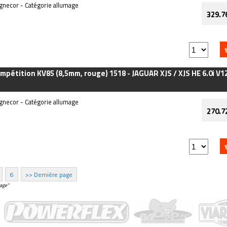
necor - Catégorie allumage
329.7
mpétition KV85 (8,5mm, rouge) 1518 - JAGUAR XJS / XJS HE 6.0i V12
necor - Catégorie allumage
270.7
6
>> Dernière page
age"