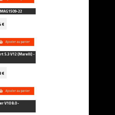
 - MAG1509-22
4 €
Ajouter au panier
 5.3 V12 (Marelli) -
8 €
Ajouter au panier
r V10 8.0 -