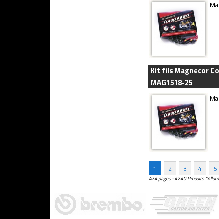
Mag
Kit fils Magnecor Co
MAG1518-25
Mag
1
2
3
4
5
424 pages - 4240 Produits "Allum