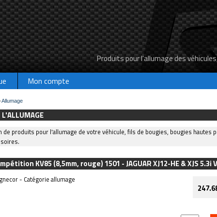
Produits pour l'allumage des véhicules
ue
Mon compte
>
Allumage
 L'ALLUMAGE
 de produits pour l'allumage de votre véhicule, fils de bougies, bougies hautes
ssoires.
ompétition KV85 (8,5mm, rouge) 1501 - JAGUAR XJ12-HE & XJS 5.3i
necor - Catégorie allumage
247.6