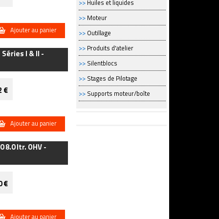
>>
Huiles et liquides
>>
Moteur
Ajouter au panier
>>
Outillage
>>
Produits d'atelier
éries I & II -
>>
Silentblocs
>>
Stages de Pilotage
2 €
>>
Supports moteur/boîte
Ajouter au panier
8.0 ltr. OHV -
0 €
Ajouter au panier