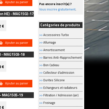
Ajouter au panier
Pas encore inscrit(e) ?
Vous inscrire gratuitement
.
non HE) - MAG1502-17
Catégories de produits
2 €
>>
Accessoires Turbo
>>
Allumage
Ajouter au panier
>>
Amortissement
M - MAG1503-18
>>
Barres Anti-Rapprochement
>>
Bon Cadeau
8 €
>>
Collecteur d'admission
>>
Durites Silicone
Ajouter au panier
>>
Echangeurs et radiateurs
) - MAG1505-19
>>
Filtration / Admission (air)
>>
Freinage
2 €