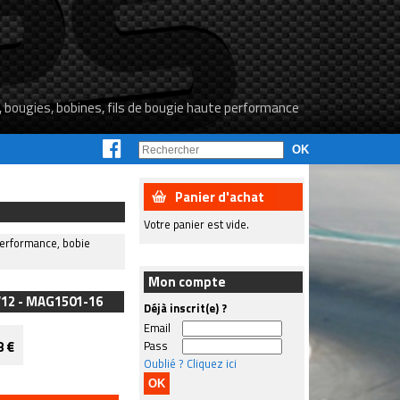
, bougies, bobines, fils de bougie haute performance
Panier d'achat
Votre panier est vide.
 performance, bobie
Mon compte
 V12 - MAG1501-16
Déjà inscrit(e) ?
Email
8 €
Pass
Oublié ? Cliquez ici