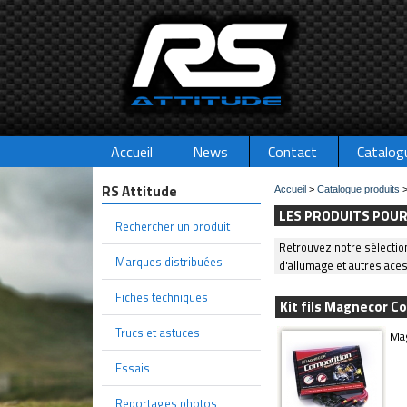
Accueil
News
Contact
Catalog
RS Attitude
Accueil
>
Catalogue produits
LES PRODUITS POUR
Rechercher un produit
Retrouvez notre sélection
Marques distribuées
d'allumage et autres ace
Fiches techniques
Kit fils Magnecor C
Trucs et astuces
Mag
Essais
Reportages photos