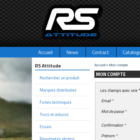
Accueil
News
Contact
Catalog
RS Attitude
Accueil
>
Mon compte
MON COMPTE
Rechercher un produit
Marques distribuées
Les champs avec une * 
Email *
Fiches techniques
Mot de passe *
Trucs et astuces
Confirmation *
Essais
Prénom *
Reportages photos