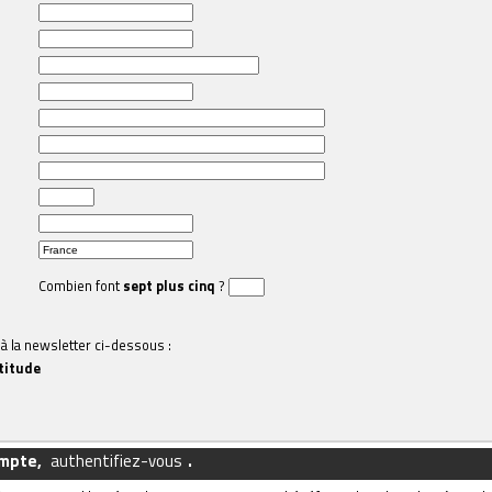
Combien font
sept plus cinq
?
à la newsletter ci-dessous :
titude
ompte,
authentifiez-vous
.