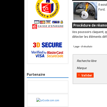
Il exi
Ford.
Procédure de réamo
Vos poussoirs claquent, q
détecter les éléments déf
1 page - 8 résultats
Recherche libre
Marque
Partenaire