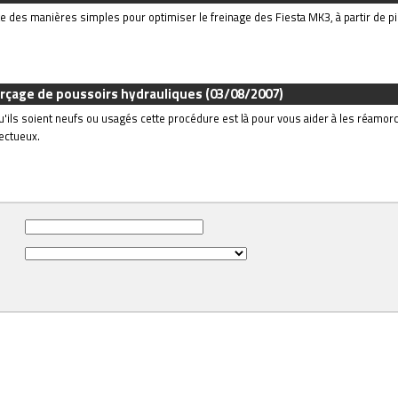
ste des manières simples pour optimiser le freinage des Fiesta MK3, à partir de 
rçage de poussoirs hydrauliques
(03/08/2007)
u'ils soient neufs ou usagés cette procédure est là pour vous aider à les réamor
ectueux.