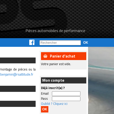
Pièces automobiles de performance
Panier d'achat
Votre panier est vide.
e montage de pièces ou la
:
benjamin@rsattitude.fr
Mon compte
Déjà inscrit(e) ?
Email
Pass
Oublié ? Cliquez ici