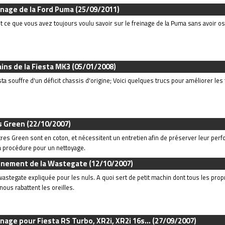
inage de la Ford Puma
(25/09/2011)
t ce que vous avez toujours voulu savoir sur le freinage de la Puma sans avoir o
ins de la Fiesta MK3
(05/01/2008)
sta souffre d'un déficit chassis d'origine; Voici quelques trucs pour améliorer les t
es Green
(22/10/2007)
ltres Green sont en coton, et nécessitent un entretien afin de préserver leur perf
la procédure pour un nettoyage.
onnement de la Wastegate
(12/10/2007)
wastegate expliquée pour les nuls. A quoi sert de petit machin dont tous les prop
nous rabattent les oreilles.
nage pour Fiesta RS Turbo, XR2i, XR2i 16s...
(27/09/2007)