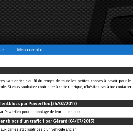
ue
Mon compte
ces va s'enrichir au fil du temps de toute les petites choses à savoir pour l
cule. Si vous souhaitez contribuer à cette rubrique, n'hésitez pas à me contacter
lentblocs par Powerflex
(24/02/2017)
 par Powerflex pour le montage de leurs silentblocs.
entblocs d'un trafic 1 par Gérard
(04/07/2015)
ux barres stabilisatrices d'un véhicule ancien.