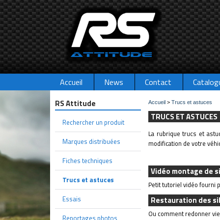
Accueil
News
Contact
Catalog
RS Attitude
Accueil
>
Trucs et astuces
TRUCS ET ASTUCES
Rechercher un produit
La rubrique trucs et astu
Marques distribuées
modification de votre véhi
Fiches techniques
Vidéo montage de si
Trucs et astuces
Petit tutoriel vidéo fourni
Essais
Restauration des sil
Ou comment redonner vie a
Reportages photos