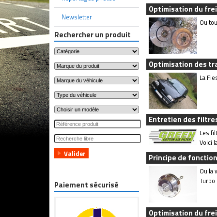
Optimisation du fre
Newsletter
Ou tou
Rechercher un produit
Optimisation des tra
La Fie
Entretien des filtr
Les fi
Voici 
Principe de foncti
Ou la 
Turbo 
Paiement sécurisé
Optimisation du frei