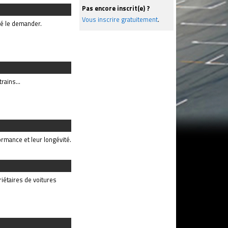
Pas encore inscrit(e) ?
Vous inscrire gratuitement
.
sé le demander.
rains...
ormance et leur longévité.
riétaires de voitures