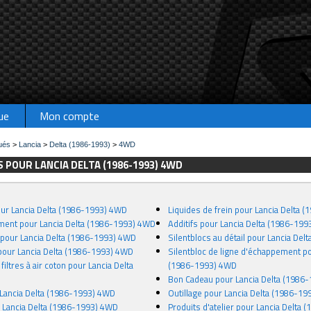
ue
Mon compte
ués
>
Lancia
>
Delta (1986-1993)
>
4WD
 POUR LANCIA DELTA (1986-1993) 4WD
pour Lancia Delta (1986-1993) 4WD
Liquides de frein pour Lancia Delta
ment pour Lancia Delta (1986-1993) 4WD
Additifs pour Lancia Delta (1986-19
n pour Lancia Delta (1986-1993) 4WD
Silentblocs au détail pour Lancia De
 pour Lancia Delta (1986-1993) 4WD
Silentbloc de ligne d'échappement po
filtres à air coton pour Lancia Delta
(1986-1993) 4WD
Bon Cadeau pour Lancia Delta (1986
 Lancia Delta (1986-1993) 4WD
Outillage pour Lancia Delta (1986-1
r Lancia Delta (1986-1993) 4WD
Produits d'atelier pour Lancia Delta