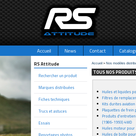
Accueil
News
Contact
Catalog
RS Attitude
Accueil
>
Nos modèles distrib
TOUS NOS PRODUITS
Rechercher un produit
Marques distribuées
Huiles et liquides 
Filtres de remplace
Fiches techniques
Kits durites aviatio
Plaquettes de frein
Trucs et astuces
Produits d'entretien 
(1986-1993) 4WD
Essais
Huiles moteur pour
Huiles de boîte pou
Reportages photos