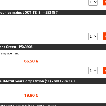
ur les mains LOCTITE (3l) - 552 037
r
ent Green - P543906
e remplacement
66.50 €
140 Motul Gear Competition (1L) - MOT75W140
19.80 €