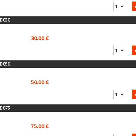
AD030
30.00 €
AD050
50.00 €
AD075
75.00 €