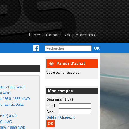
Pièces automobiles de performance
Panier d'achat
Votre panier est vide.
 (1986-1993) 4WD
Mon compte
93) 4WD
lta (1986-1993) 4WD
Déjà inscrit(e) ?
ur Lancia Delta
Email
Pass
-1993) 4WD
Oublié ? Cliquez ici
993) 4WD
 (1986-1993) 4WD