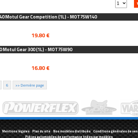
140 Motul Gear Competition (1L) - MOT75W140
19.80 €
0 Motul Gear 300 (1L) - MOT75W90
16.80 €
6
>> Dernière page
-
Mentions légales
-
Plan du site
-
Nos modèles distribués
-
Conditions générales de ven
Pièces automobiles de performance triées par modèles