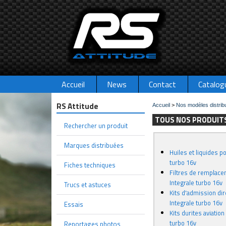
Accueil
News
Contact
Catalog
RS Attitude
Accueil
>
Nos modèles distrib
TOUS NOS PRODUITS
Rechercher un produit
Marques distribuées
Huiles et liquides p
turbo 16v
Fiches techniques
Filtres de remplace
Integrale turbo 16v
Trucs et astuces
Kits d'admission di
Integrale turbo 16v
Essais
Kits durites aviatio
turbo 16v
Reportages photos