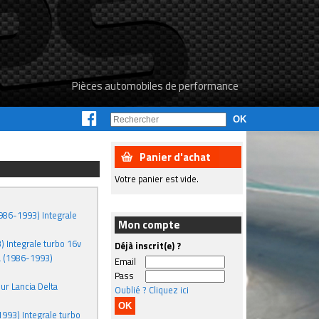
Pièces automobiles de performance
Panier d'achat
Votre panier est vide.
1986-1993) Integrale
Mon compte
) Integrale turbo 16v
Déjà inscrit(e) ?
ta (1986-1993)
Email
Pass
ur Lancia Delta
Oublié ? Cliquez ici
993) Integrale turbo