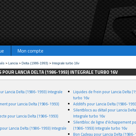
ue
Mon compte
ués
>
Lancia
>
Delta (1986-1993)
>
Integrale turbo 16v
 POUR LANCIA DELTA (1986-1993) INTEGRALE TURBO 16V
our Lancia Delta (1986-1993) Integrale
Liquides de frein pour Lancia Delta (
turbo 16v
ment pour Lancia Delta (1986-1993)
Additifs pour Lancia Delta (1986-1993
Silentblocs au détail pour Lancia Del
recte pour Lancia Delta (1986-1993)
Integrale turbo 16v
Silentbloc de ligne d'échappement po
n pour Lancia Delta (1986-1993) Integrale
(1986-1993) Integrale turbo 16v
Bon Cadeau pour Lancia Delta (1986-1