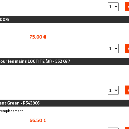
AD075
75.00 €
ur les mains LOCTITE (3l) - 552 037
r
ent Green - P543906
e remplacement
66.50 €