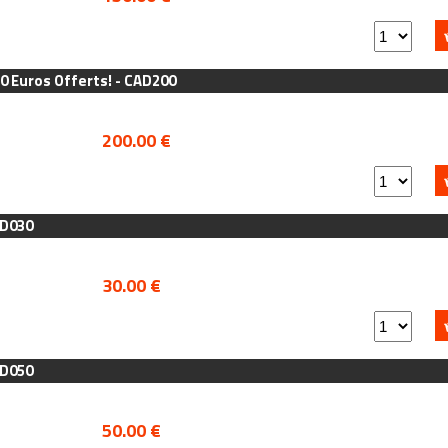
0 Euros Offerts! - CAD200
200.00 €
AD030
30.00 €
AD050
50.00 €