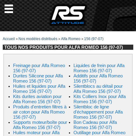
Accueil
Nos modèles distribués
Alfa Romeo
156 (97-07)
>
>
>
TOUS NOS PRODUITS POUR ALFA ROMEO 156 (97-07)
Freinage pour Alfa Romeo
Liquides de frein pour Alfa
156 (97-07)
Romeo 156 (97-07)
Durites Silicone pour Alfa
Additifs pour Alfa Romeo
Romeo 156 (97-07)
156 (97-07)
Huiles et liquides pour Alfa
Silentblocs au détail pour
Romeo 156 (97-07)
Alfa Romeo 156 (97-07)
Kits durites aviation pour
Kits Colliers Inox pour Alfa
Alfa Romeo 156 (97-07)
Romeo 156 (97-07)
Produits d'entretien filtres à
Silentbloc de ligne
air coton pour Alfa Romeo
d'échappement pour Alfa
156 (97-07)
Romeo 156 (97-07)
Supports moteur/boîte pour
Bon Cadeau pour Alfa
Alfa Romeo 156 (97-07)
Romeo 156 (97-07)
Huiles moteur pour Alfa
Outillage pour Alfa Romeo