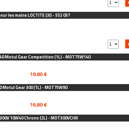
ur les mains LOCTITE (3l) - 552 037
r
140 Motul Gear Competition (1L) - MOT75W140
19.80 €
0 Motul Gear 300 (1L) - MOT75W90
16.80 €
 300V 10W40 Chrono (2L) - MOT300VCHR