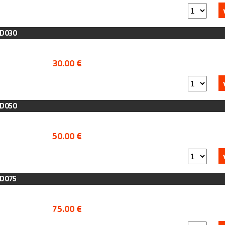
AD030
30.00 €
AD050
50.00 €
AD075
75.00 €