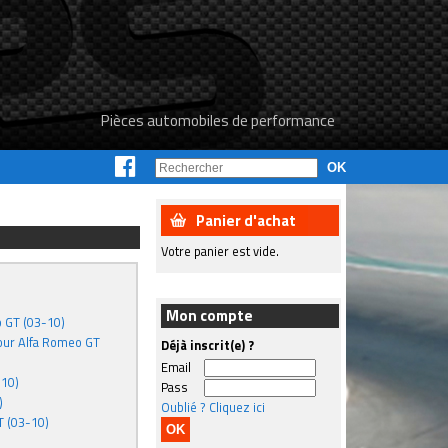
Pièces automobiles de performance
Panier d'achat
Votre panier est vide.
Mon compte
o GT (03-10)
pour Alfa Romeo GT
Déjà inscrit(e) ?
Email
-10)
Pass
)
Oublié ? Cliquez ici
T (03-10)