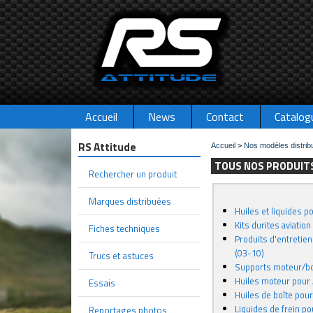
Accueil
News
Contact
Catalog
RS Attitude
Accueil
>
Nos modèles distrib
TOUS NOS PRODUITS
Rechercher un produit
Marques distribuées
Huiles et liquides 
Kits durites aviatio
Fiches techniques
Produits d'entretien
(03-10)
Trucs et astuces
Supports moteur/bo
Huiles moteur pour
Essais
Huiles de boîte pou
Liquides de frein p
Reportages photos