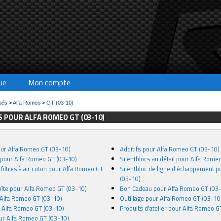
ue
Mon compte
ués
>
Alfa Romeo
>
GT (03-10)
 POUR ALFA ROMEO GT (03-10)
pour Alfa Romeo GT (03-10)
Additifs pour Alfa Romeo GT (03-10)
n pour Alfa Romeo GT (03-10)
Silentblocs au détail pour Alfa Rome
 filtres à air coton pour Alfa Romeo GT
Silentbloc de ligne d'échappement 
(03-10)
îte pour Alfa Romeo GT (03-10)
Bon Cadeau pour Alfa Romeo GT (03
 Alfa Romeo GT (03-10)
Outillage pour Alfa Romeo GT (03-10
r Alfa Romeo GT (03-10)
Produits d'atelier pour Alfa Romeo G
our Alfa Romeo GT (03-10)