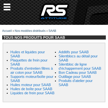
Accueil
Nos modèles distribués
SAAB
>
>
TOUS NOS PRODUITS POUR SAAB
Huiles et liquides pour
Additifs pour SAAB
SAAB
Silentblocs au détail pour
Plaquettes de frein pour
SAAB
SAAB
Silentbloc de ligne
Produits d'entretien filtres à
d'échappement pour SAAB
air coton pour SAAB
Bon Cadeau pour SAAB
Supports moteur/boîte pour
Outillage pour SAAB
SAAB
Produits d'atelier pour
Huiles moteur pour SAAB
SAAB
Huiles de boîte pour SAAB
Liquides de frein pour SAAB