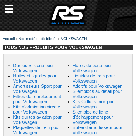
Accueil
Nos modèles distribués
VOLKSWAGEN
>
>
TOUS NOS PRODUITS POUR VOLKSWAGEN
Durites Silicone pour
Huiles de boîte pour
Volkswagen
Volkswagen
Huiles et liquides pour
Liquides de frein pour
Volkswagen
Volkswagen
Amortisseurs Sport pour
Additifs pour Volkswagen
Volkswagen
Silentblocs au détail pour
Filtres de remplacement
Volkswagen
pour Volkswagen
Kits Colliers Inox pour
Kits d'admission directe
Volkswagen
pour Volkswagen
Silentbloc de ligne
Kits durites aviation pour
d'échappement pour
Volkswagen
Volkswagen
Plaquettes de frein pour
Butée d'amortisseur pour
Volkswagen
Volkswagen