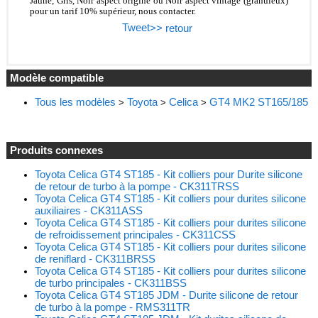
Jaune, Gris, Noir aspect origine ou Noir aspect vintage (granuleux)
pour un tarif 10% supérieur, nous contacter.
Tweet
>> retour
Modèle compatible
Tous les modèles
Toyota
Celica
GT4 MK2 ST165/185
>
>
>
Produits connexes
Toyota Celica GT4 ST185 - Kit colliers pour Durite silicone
de retour de turbo à la pompe - CK311TRSS
Toyota Celica GT4 ST185 - Kit colliers pour durites silicone
auxiliaires - CK311ASS
Toyota Celica GT4 ST185 - Kit colliers pour durites silicone
de refroidissement principales - CK311CSS
Toyota Celica GT4 ST185 - Kit colliers pour durites silicone
de reniflard - CK311BRSS
Toyota Celica GT4 ST185 - Kit colliers pour durites silicone
de turbo principales - CK311BSS
Toyota Celica GT4 ST185 JDM - Durite silicone de retour
de turbo à la pompe - RMS311TR