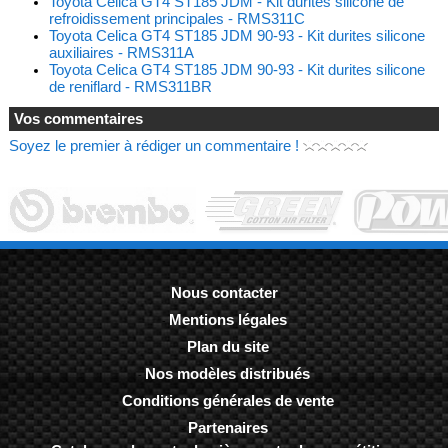
Toyota Celica GT4 ST185 JDM - Kit durites silicone de
refroidissement principales - RMS311C
Toyota Celica GT4 ST185 JDM 90-93 - Kit durites silicone
auxiliaires - RMS311A
Toyota Celica GT4 ST185 JDM 90-93 - Kit durites silicone
de reniflard - RMS311BR
Vos commentaires
Soyez le premier à rédiger un commentaire !
Nous contacter
Mentions légales
-
Plan du site
-
Nos modèles distribués
-
Conditions générales de vente
-
Partenaires
-