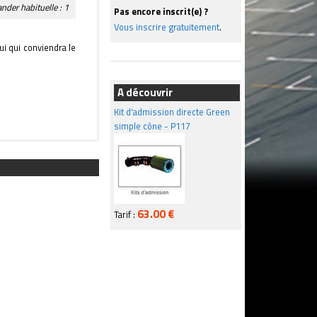
der habituelle : 1
Pas encore inscrit(e) ?
Vous inscrire gratuitement
.
ui qui conviendra le
A découvrir
Kit d'admission directe Green
simple cône - P117
63.00 €
Tarif :