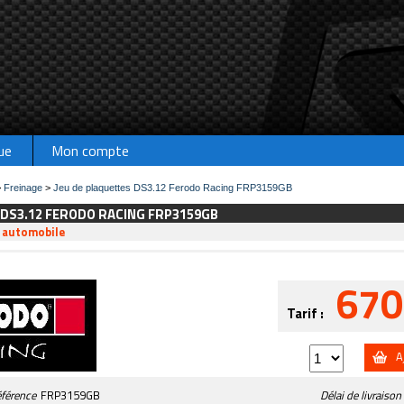
ue
Mon compte
>
Freinage
>
Jeu de plaquettes DS3.12 Ferodo Racing FRP3159GB
 DS3.12 FERODO RACING FRP3159GB
e automobile
670
Tarif :
A
férence
FRP3159GB
Délai de livraison 