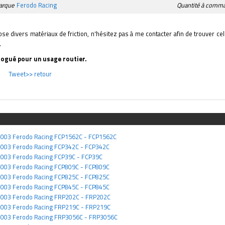
arque
Ferodo Racing
Quantité à comman
e divers matériaux de friction, n'hésitez pas à me contacter afin de trouver cel
.
ogué pour un usage routier.
Tweet
>> retour
 4003 Ferodo Racing FCP1562C - FCP1562C
 4003 Ferodo Racing FCP342C - FCP342C
 4003 Ferodo Racing FCP39C - FCP39C
 4003 Ferodo Racing FCP809C - FCP809C
 4003 Ferodo Racing FCP825C - FCP825C
 4003 Ferodo Racing FCP845C - FCP845C
 4003 Ferodo Racing FRP202C - FRP202C
 4003 Ferodo Racing FRP219C - FRP219C
 4003 Ferodo Racing FRP3056C - FRP3056C