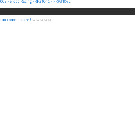
 4003 Ferodo Racing FRP3104C - FRP3104C
r un commentaire !