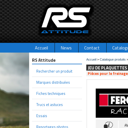
Accueil
News
Contact
Catalog
RS Attitude
Accueil
>
Catalogue produits
JEU DE PLAQUETTES
Rechercher un produit
Pièces pour le freinag
Marques distribuées
Fiches techniques
Trucs et astuces
Essais
Ré
Reportages photos