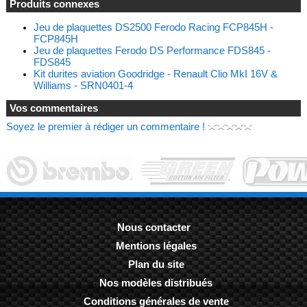
Produits connexes
Jeu de plaquettes DS2500 Ferodo Racing FCP845H -
FCP845H
Jeu de plaquettes Ferodo DS Performance FDS845 -
FDS845
Kit durites aviation Goodridge - Renault Clio MkI 16V &
Williams - SRN0401-4
Vos commentaires
Soyez le premier à rédiger un commentaire !
Nous contacter
Mentions légales
-
Plan du site
-
Nos modèles distribués
-
Conditions générales de vente
-