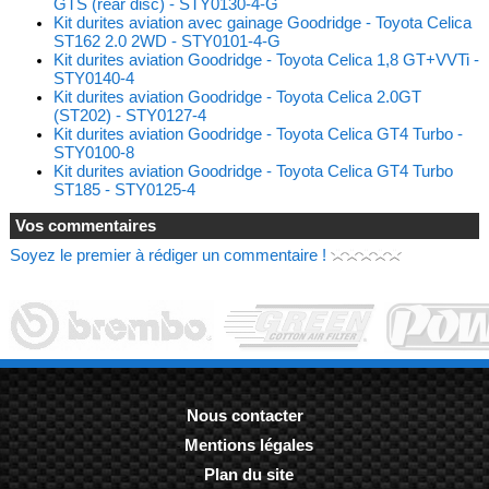
GTS (rear disc) - STY0130-4-G
Kit durites aviation avec gainage Goodridge - Toyota Celica
ST162 2.0 2WD - STY0101-4-G
Kit durites aviation Goodridge - Toyota Celica 1,8 GT+VVTi -
STY0140-4
Kit durites aviation Goodridge - Toyota Celica 2.0GT
(ST202) - STY0127-4
Kit durites aviation Goodridge - Toyota Celica GT4 Turbo -
STY0100-8
Kit durites aviation Goodridge - Toyota Celica GT4 Turbo
ST185 - STY0125-4
Vos commentaires
Soyez le premier à rédiger un commentaire !
Nous contacter
Mentions légales
-
Plan du site
-