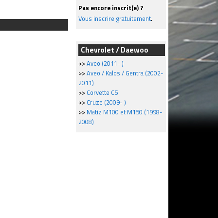
Pas encore inscrit(e) ?
Vous inscrire gratuitement
.
Chevrolet / Daewoo
>>
Aveo (2011- )
>>
Aveo / Kalos / Gentra (2002-
2011)
>>
Corvette C5
>>
Cruze (2009- )
>>
Matiz M100 et M150 (1998-
2008)