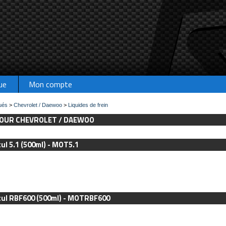
ue
Mon compte
ués
>
Chevrolet / Daewoo
>
Liquides de frein
 POUR CHEVROLET / DAEWOO
ul 5.1 (500ml) - MOT5.1
tul RBF600 (500ml) - MOTRBF600