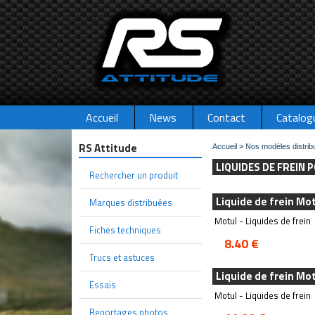
Accueil
News
Contact
Catalog
RS Attitude
Accueil
>
Nos modèles distrib
LIQUIDES DE FREIN
Rechercher un produit
Liquide de frein Mot
Marques distribuées
Motul - Liquides de frein
Fiches techniques
8.40 €
Trucs et astuces
Liquide de frein Mo
Essais
Motul - Liquides de frein
Reportages photos