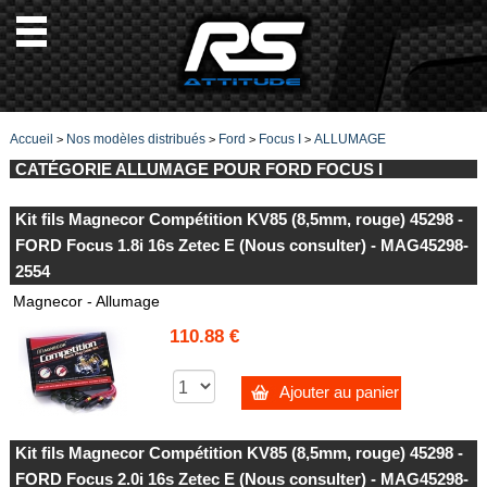
Accueil
Nos modèles distribués
Ford
Focus I
ALLUMAGE
>
>
>
>
CATÉGORIE ALLUMAGE POUR FORD FOCUS I
Kit fils Magnecor Compétition KV85 (8,5mm, rouge) 45298 -
FORD Focus 1.8i 16s Zetec E (Nous consulter) - MAG45298-
2554
Magnecor - Allumage
110.88 €
Ajouter au panier
Kit fils Magnecor Compétition KV85 (8,5mm, rouge) 45298 -
FORD Focus 2.0i 16s Zetec E (Nous consulter) - MAG45298-