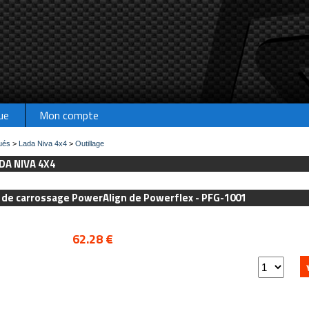
ue
Mon compte
ués
>
Lada Niva 4x4
>
Outillage
DA NIVA 4X4
 de carrossage PowerAlign de Powerflex - PFG-1001
62.28 €