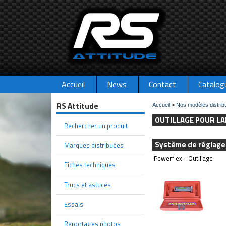
Accueil
News
Contact
Catalog
RS Attitude
Accueil
>
Nos modèles distrib
OUTILLAGE POUR LA
Rechercher un produit
Système de réglage
Marques distribuées
Powerflex - Outillage
Fiches techniques
Trucs et astuces
Essais
Reportages photos