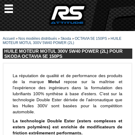
Accueil
Nos modèles distribués
Skoda
OCTAVIA 5E 150PS
HUILE
>
>
>
>
MOTEUR MOTUL 300V 5W40 POWER (2L)
HUILE MOTEUR MOTUL 300V 5W40 POWER (2L) POUR
SKODA OCTAVIA 5E 150PS
La réputation de qualité et de performance des produits
de la marque
Motul
repose sur la maîtrise et
l'expérience des ingénieurs dans la formulation des
lubrifiants 100% synthèse à base d'esters. C'est sur la
technologie Double Ester dérivée de l'aéronautique que
les Huiles 300V sont basées pour la compétition
automobile.
La technologie Double Ester (esters complexes et
esters polymères) est enrichie de modificateurs de
friction extrêmement performants.