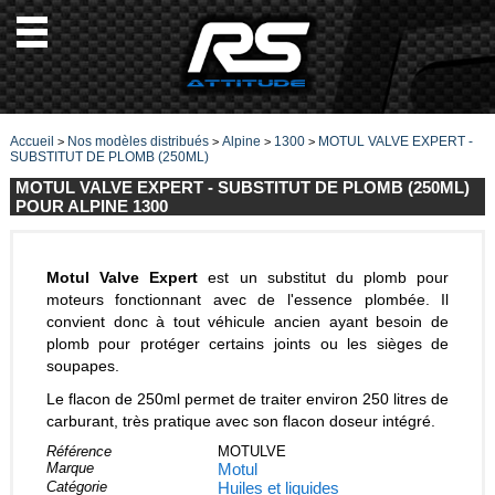
Accueil
Nos modèles distribués
Alpine
1300
MOTUL VALVE EXPERT -
>
>
>
>
SUBSTITUT DE PLOMB (250ML)
MOTUL VALVE EXPERT - SUBSTITUT DE PLOMB (250ML)
POUR ALPINE 1300
Motul Valve Expert
est un substitut du plomb pour
moteurs fonctionnant avec de l'essence plombée. Il
convient donc à tout véhicule ancien ayant besoin de
plomb pour protéger certains joints ou les sièges de
soupapes.
Le flacon de 250ml permet de traiter environ 250 litres de
carburant, très pratique avec son flacon doseur intégré.
Référence
MOTULVE
Marque
Motul
Catégorie
Huiles et liquides