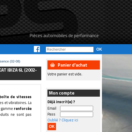
Pièces automobiles de performance
ssence (02-08)
Panier d'achat
T IBIZA 6L (2002-
Votre panier est vide.
Mon compte
boîte de vitesses
Déjà inscrit(e) ?
 et vibratoires. La
Email
 la gamme
renforcée
Pass
roduits ne sont pas
Oublié ? Cliquez ici