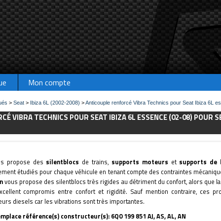
ue
Mon compte
ués
>
Seat
>
Ibiza 6L (2002-2008)
>
Anticouple renforcé Vibra Technics pour Seat Ibiza 6L e
É VIBRA TECHNICS POUR SEAT IBIZA 6L ESSENCE (02-08) POUR SEA
s propose des
silentblocs
de trains,
supports moteurs
et
supports de 
ement étudiés pour chaque véhicule en tenant compte des contraintes mécaniques
n
vous propose des silentblocs très rigides au détriment du confort, alors que
xcellent compromis entre confort et rigidité. Sauf mention contraire, ces p
rs diesels car les vibrations sont très importantes.
remplace référence(s) constructeur(s): 6Q0 199 851 AJ, AS, AL, AN