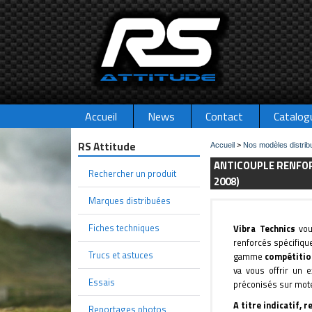
Accueil
News
Contact
Catalog
RS Attitude
Accueil
>
Nos modèles distrib
ANTICOUPLE RENFORC
Rechercher un produit
2008)
Marques distribuées
Fiches techniques
Vibra Technics
vou
renforcés spécifiqu
Trucs et astuces
gamme
compétitio
va vous offrir un e
Essais
préconisés sur moteu
A titre indicatif, 
Reportages photos