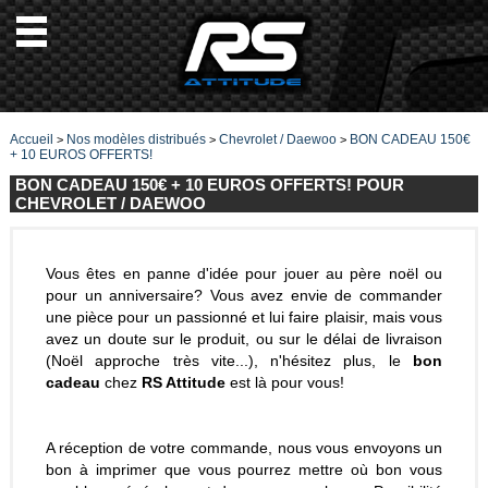
Accueil
Nos modèles distribués
Chevrolet / Daewoo
BON CADEAU 150€
>
>
>
+ 10 EUROS OFFERTS!
BON CADEAU 150€ + 10 EUROS OFFERTS! POUR
CHEVROLET / DAEWOO
Vous êtes en panne d'idée pour jouer au père noël ou
pour un anniversaire? Vous avez envie de commander
une pièce pour un passionné et lui faire plaisir, mais vous
avez un doute sur le produit, ou sur le délai de livraison
(Noël approche très vite...), n'hésitez plus, le
bon
cadeau
chez
RS Attitude
est là pour vous!
A réception de votre commande, nous vous envoyons un
bon à imprimer que vous pourrez mettre où bon vous