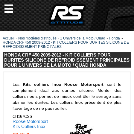
Accueil
Nos modèles distribués
1 Univers de la Moto / Quad
Honda
>
>
>
>
HONDA CRF 450 2009-2012 - KIT COLLIERS POUR DURITES SILICONE DE
REFROIDISSEMENT PRINCIPALES
HONDA CRF 450 2009-2012 - KIT COLLIERS POUR
DURITES SILICONE DE REFROIDISSEMENT PRINCIPALES
POUR 1 UNIVERS DE LA MOTO / QUAD HONDA
Les
Kits colliers Inox Roose Motorsport
sont le
complément idéal aux durites silicone. Monter des
colliers neufs permet de mieux contrôler le serrage sans
abimer les durites. Les colliers Inox présentent de plus
l'avantage de ne pas rouiller.
CH167CSS
Roose Motorsport
Kits Colliers Inox