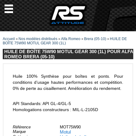
Accueil
Nos modèles distribués
Alfa Romeo
Brera (05-10)
HUILE DE
>
>
>
>
BOÎTE 75W90 MOTUL GEAR 300 (1L)
HUILE DE BOÎTE 75W90 MOTUL GEAR 300 (1L) POUR ALFA
ROMEO BRERA (05-10)
Huile 100% Synthèse pour boîtes et ponts. Pour
conditions d’usage hautes performances et compétition.
0% de perte au cisaillement. Amélioration du rendement.
API Standards: API GL-4/GL-5
Homologations constructeurs : MIL-L-2105D
Référence
MOT75W90
Marque
Motul