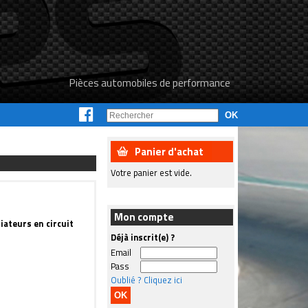
Pièces automobiles de performance
Panier d'achat
Votre panier est vide.
Mon compte
iateurs en circuit
Déjà inscrit(e) ?
Email
Pass
Oublié ? Cliquez ici