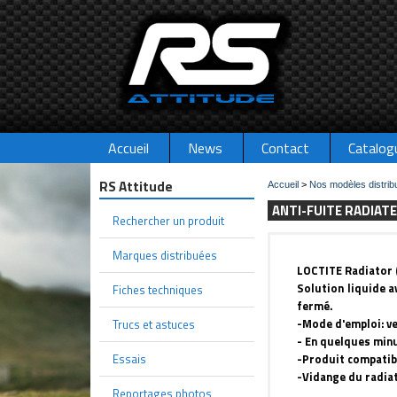
Accueil
News
Contact
Catalog
RS Attitude
Accueil
>
Nos modèles distrib
ANTI-FUITE RADIAT
Rechercher un produit
Marques distribuées
LOCTITE Radiator 
Solution liquide a
Fiches techniques
fermé.
-Mode d'emploi: ve
Trucs et astuces
- En quelques minu
-Produit compatibl
Essais
-Vidange du radiat
Reportages photos