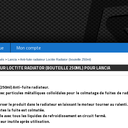
ue
Mon compte
ués
>
Lancia
>
Anti-fuite radiateur Loctite Radiator (bouteille 250ml)
EUR LOCTITE RADIATOR (BOUTEILLE 250ML) POUR LANCIA
(250ml)
Anti-fuite radiateur.
vec particules métalliques colloïdales pour le colmatage de fuites de rad
rser le produit dans le radiateur en laissant le moteur tourner au ralenti.
tes la fuite est colmatée.
e avec tous les liquides de refroidissement en circuit fermé.
eur inutile après utilisation.