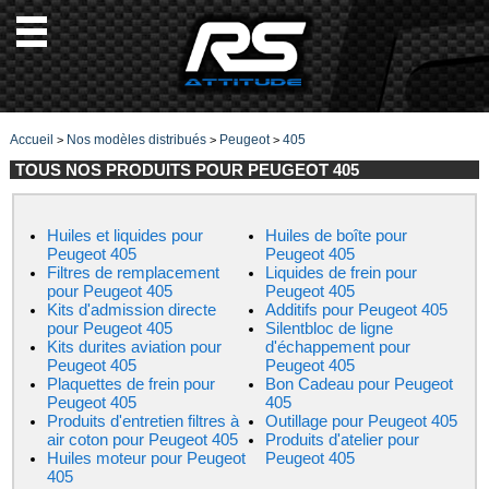
Accueil
Nos modèles distribués
Peugeot
405
>
>
>
TOUS NOS PRODUITS POUR PEUGEOT 405
Huiles et liquides pour
Huiles de boîte pour
Peugeot 405
Peugeot 405
Filtres de remplacement
Liquides de frein pour
pour Peugeot 405
Peugeot 405
Kits d'admission directe
Additifs pour Peugeot 405
pour Peugeot 405
Silentbloc de ligne
Kits durites aviation pour
d'échappement pour
Peugeot 405
Peugeot 405
Plaquettes de frein pour
Bon Cadeau pour Peugeot
Peugeot 405
405
Produits d'entretien filtres à
Outillage pour Peugeot 405
air coton pour Peugeot 405
Produits d'atelier pour
Huiles moteur pour Peugeot
Peugeot 405
405