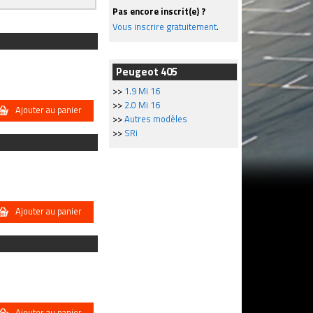
Pas encore inscrit(e) ?
Vous inscrire gratuitement
.
Peugeot 405
>>
1.9 Mi 16
>>
2.0 Mi 16
Ajouter au panier
>>
Autres modèles
>>
SRi
Ajouter au panier
Ajouter au panier