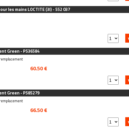
ur les mains LOCTITE (3l) - 552 037
r
ent Green - P536584
e remplacement
60.50 €
ent Green - P585279
e remplacement
66.50 €