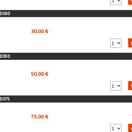
AD030
30.00 €
AD050
50.00 €
AD075
75.00 €