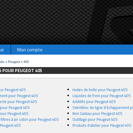
ue
Mon compte
ués
>
Peugeot
>
405
S POUR PEUGEOT 405
pour Peugeot 405
Huiles de boîte pour Peugeot 405
ement pour Peugeot 405
Liquides de frein pour Peugeot 405
recte pour Peugeot 405
Additifs pour Peugeot 405
n pour Peugeot 405
Silentbloc de ligne d'échappement 
 pour Peugeot 405
Bon Cadeau pour Peugeot 405
 filtres à air coton pour Peugeot 405
Outillage pour Peugeot 405
 Peugeot 405
Produits d'atelier pour Peugeot 405