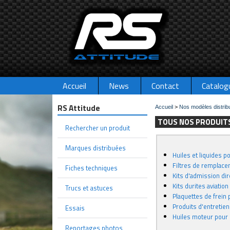
Accueil
News
Contact
Catalog
RS Attitude
Accueil
>
Nos modèles distrib
TOUS NOS PRODUIT
Rechercher un produit
Marques distribuées
Huiles et liquides 
Filtres de remplac
Fiches techniques
Kits d'admission di
Kits durites aviatio
Trucs et astuces
Plaquettes de frein
Produits d'entretien
Essais
Huiles moteur pour
Reportages photos