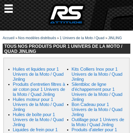
Accueil
Nos modèles distribués
1 Univers de la Moto / Quad
JINLING
>
>
>
TOUS NOS PRODUITS POUR 1 UNIVERS DE LA MOTO /
QUAD JINLING
Huiles et liquides pour 1
Kits Colliers Inox pour 1
Univers de la Moto / Quad
Univers de la Moto / Quad
Jinling
Jinling
Produits d'entretien filtres à
Silentbloc de ligne
air coton pour 1 Univers de
d'échappement pour 1
la Moto / Quad Jinling
Univers de la Moto / Quad
Huiles moteur pour 1
Jinling
Univers de la Moto / Quad
Bon Cadeau pour 1
Jinling
Univers de la Moto / Quad
Huiles de boîte pour 1
Jinling
Univers de la Moto / Quad
Outillage pour 1 Univers de
Jinling
la Moto / Quad Jinling
Liquides de frein pour 1
Produits d'atelier pour 1