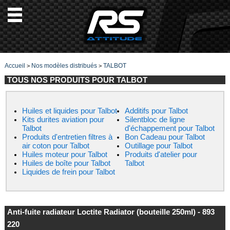
Accueil
Nos modèles distribués
TALBOT
>
>
TOUS NOS PRODUITS POUR TALBOT
Huiles et liquides pour Talbot
Additifs pour Talbot
Kits durites aviation pour
Silentbloc de ligne
Talbot
d'échappement pour Talbot
Produits d'entretien filtres à
Bon Cadeau pour Talbot
air coton pour Talbot
Outillage pour Talbot
Huiles moteur pour Talbot
Produits d'atelier pour
Huiles de boîte pour Talbot
Talbot
Liquides de frein pour Talbot
Anti-fuite radiateur Loctite Radiator (bouteille 250ml) - 893
220