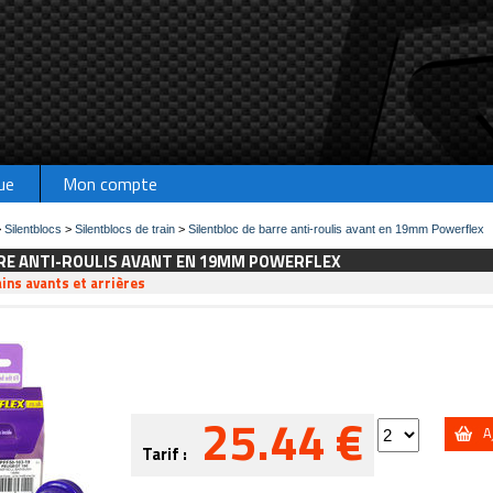
ue
Mon compte
>
Silentblocs
>
Silentblocs de train
>
Silentbloc de barre anti-roulis avant en 19mm Powerflex
RE ANTI-ROULIS AVANT EN 19MM POWERFLEX
ains avants et arrières
25.44 €
A
Tarif :