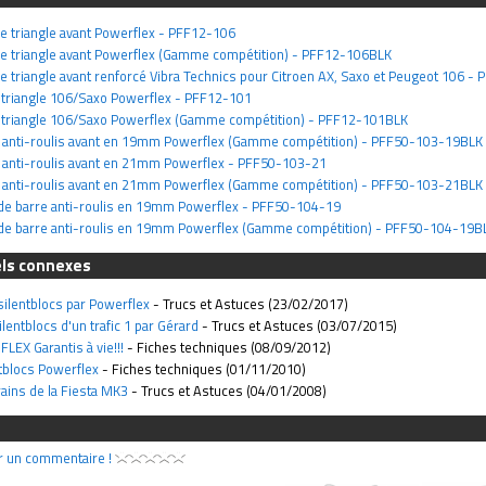
de triangle avant Powerflex - PFF12-106
 de triangle avant Powerflex (Gamme compétition) - PFF12-106BLK
 de triangle avant renforcé Vibra Technics pour Citroen AX, Saxo et Peugeot 106 
e triangle 106/Saxo Powerflex - PFF12-101
e triangle 106/Saxo Powerflex (Gamme compétition) - PFF12-101BLK
re anti-roulis avant en 19mm Powerflex (Gamme compétition) - PFF50-103-19BLK
e anti-roulis avant en 21mm Powerflex - PFF50-103-21
re anti-roulis avant en 21mm Powerflex (Gamme compétition) - PFF50-103-21BLK
 de barre anti-roulis en 19mm Powerflex - PFF50-104-19
t de barre anti-roulis en 19mm Powerflex (Gamme compétition) - PFF50-104-19B
els connexes
ilentblocs par Powerflex
- Trucs et Astuces (23/02/2017)
lentblocs d'un trafic 1 par Gérard
- Trucs et Astuces (03/07/2015)
LEX Garantis à vie!!!
- Fiches techniques (08/09/2012)
tblocs Powerflex
- Fiches techniques (01/11/2010)
rains de la Fiesta MK3
- Trucs et Astuces (04/01/2008)
r un commentaire !