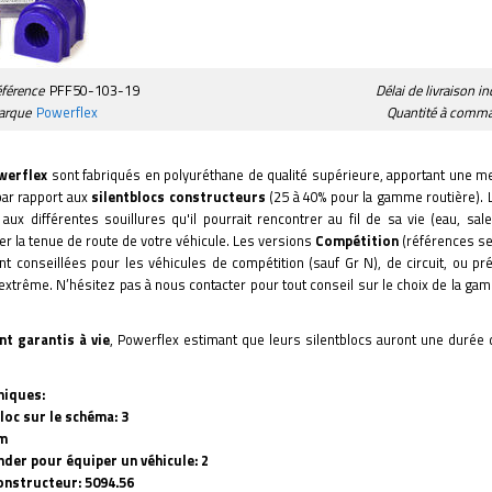
férence
PFF50-103-19
Délai de livraison in
arque
Powerflex
Quantité à comman
werflex
sont fabriqués en polyuréthane de qualité supérieure, apportant une mei
par rapport aux
silentblocs constructeurs
(25 à 40% pour la gamme routière). 
 aux différentes souillures qu'il pourrait rencontrer au fil de sa vie (eau, salet
er la tenue de route de votre véhicule. Les versions
Compétition
(références se
t conseillées pour les véhicules de compétition (sauf Gr N), de circuit, ou pr
extrême. N’hésitez pas à nous contacter pour tout conseil sur le choix de la gam
nt garantis à vie
, Powerflex estimant que leurs silentblocs auront une durée 
niques:
oc sur le schéma: 3
mm
der pour équiper un véhicule: 2
nstructeur: 5094.56