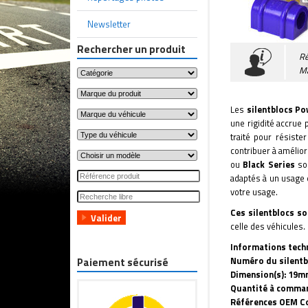
Newsletter
Rechercher un produit
Ré
M
Les
silentblocs Po
une rigidité accrue 
traité pour résister
contribuer à amélior
ou
Black Series
son
adaptés à un usage 
votre usage.
Ces silentblocs so
celle des véhicules.
Informations tech
Numéro du silentbl
Paiement sécurisé
Dimension(s): 19
Quantité à comman
Références OEM Co