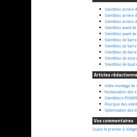
Silentbloc arrière 
Silentbloc arrière
Silentbloc arrière
Silentbloc avant d
Silentbloc avant d
Silentbloc de bar
Silentbloc de barr
Silentbloc de bar
Silentbloc de bout
Silentbloc de bou
Articles rédactionn
Vidéo montage de s
Restauration des si
Silentblocs POWERF
Pourquoi des silen
Optimisation des t
Vos commentaires
Soyez le premier à rédige