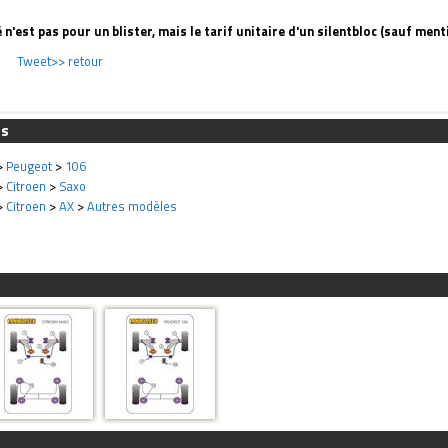
é n'est pas pour un blister, mais le tarif unitaire d'un silentbloc (sauf ment
Tweet
>> retour
es
>
Peugeot
>
106
>
Citroen
>
Saxo
>
Citroen
>
AX
>
Autres modèles