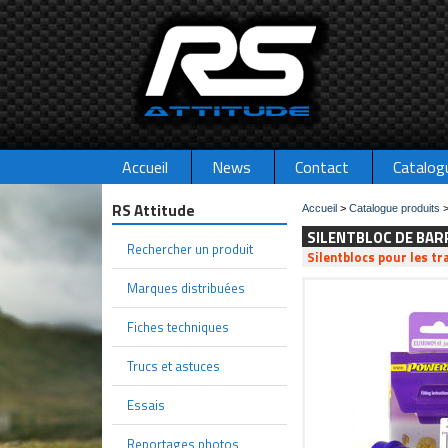
Accueil
News
Contact
Catalog
RS Attitude
Accueil
>
Catalogue produits
SILENTBLOC DE BAR
Rechercher un produit
Silentblocs pour les tr
Marques distribuées
Fiches techniques
Trucs et astuces
Essais
Reportages photos