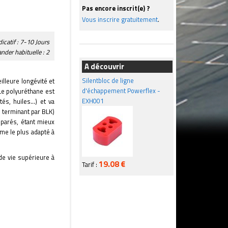
Pas encore inscrit(e) ?
Vous inscrire gratuitement
.
dicatif : 7-10 Jours
der habituelle : 2
A découvrir
Silentbloc de ligne
lleure longévité et
d'échappement Powerflex -
Le polyuréthane est
EXH001
és, huiles...) et va
 terminant par BLK)
éparés, étant mieux
me le plus adapté à
de vie supérieure à
19.08 €
Tarif :