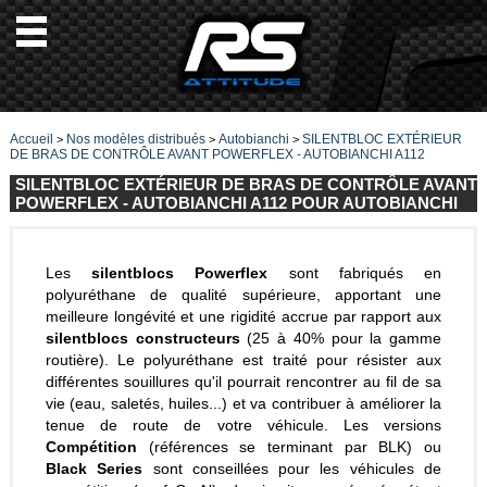
Accueil
Nos modèles distribués
Autobianchi
SILENTBLOC EXTÉRIEUR
>
>
>
DE BRAS DE CONTRÔLE AVANT POWERFLEX - AUTOBIANCHI A112
SILENTBLOC EXTÉRIEUR DE BRAS DE CONTRÔLE AVANT
POWERFLEX - AUTOBIANCHI A112 POUR AUTOBIANCHI
Les
silentblocs Powerflex
sont fabriqués en
polyuréthane de qualité supérieure, apportant une
meilleure longévité et une rigidité accrue par rapport aux
silentblocs constructeurs
(25 à 40% pour la gamme
routière). Le polyuréthane est traité pour résister aux
différentes souillures qu'il pourrait rencontrer au fil de sa
vie (eau, saletés, huiles...) et va contribuer à améliorer la
tenue de route de votre véhicule. Les versions
Compétition
(références se terminant par BLK) ou
Black Series
sont conseillées pour les véhicules de