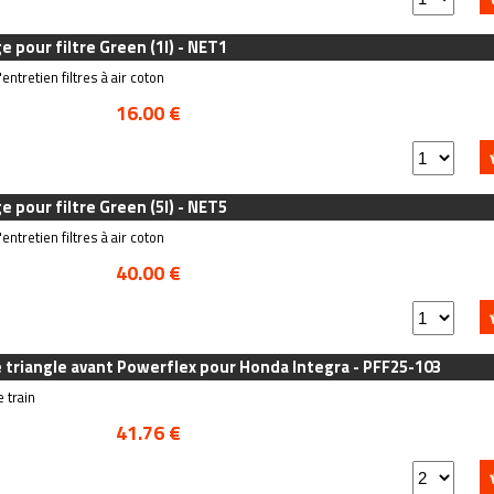
 pour filtre Green (1l) - NET1
entretien filtres à air coton
16.00 €
 pour filtre Green (5l) - NET5
entretien filtres à air coton
40.00 €
e triangle avant Powerflex pour Honda Integra - PFF25-103
 train
41.76 €