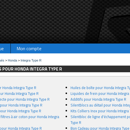
ue
Mon compte
ués
>
Honda
>
Integra Type R
 POUR HONDA INTEGRA TYPE R
ur Honda Integra Type R
Huiles de boîte pour Honda Integra T
our Honda Integra Type R
Liquides de frein pour Honda Integra
recte pour Honda Integra Type R
Additifs pour Honda Integra Type R
n pour Honda Integra Type R
Silentblocs au détail pour Honda Inte
 pour Honda Integra Type R
Kits Colliers Inox pour Honda Integra
 filtres à air coton pour Honda Integra
Silentbloc de ligne d'échappement p
Type R
 pour Honda Integra Type R
Bon Cadeau pour Honda Integra Type