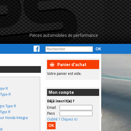
Pièces automobiles de performance
Panier d'achat
Votre panier est vide.
ype R
Mon compte
 Type R
Déjà inscrit(e) ?
gra Type R
Email
 Type R
Pass
our Honda Integra
Oublié ? Cliquez ici
 R