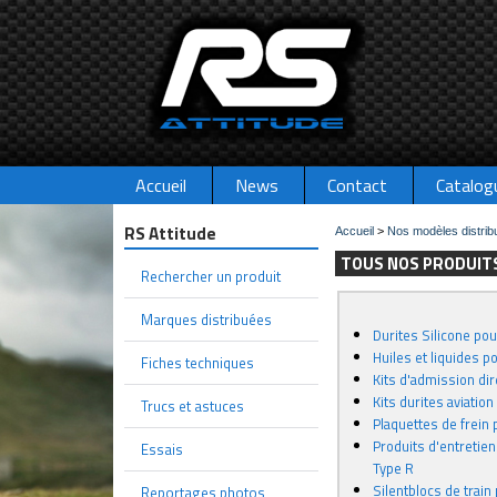
Accueil
News
Contact
Catalog
RS Attitude
Accueil
>
Nos modèles distrib
TOUS NOS PRODUITS
Rechercher un produit
Marques distribuées
Durites Silicone po
Huiles et liquides p
Fiches techniques
Kits d'admission di
Kits durites aviatio
Trucs et astuces
Plaquettes de frein
Produits d'entretien
Essais
Type R
Silentblocs de train
Reportages photos