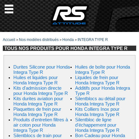
Accueil
Nos modèles distribués
Honda
INTEGRA TYPE R
>
>
>
TOUS NOS PRODUITS POUR HONDA INTEGRA TYPE R
Durites Silicone pour Honda
Huiles de boîte pour Honda
Integra Type R
Integra Type R
Huiles et liquides pour
Liquides de frein pour
Honda Integra Type R
Honda Integra Type R
Kits d'admission directe
Additifs pour Honda Integra
pour Honda Integra Type R
Type R
Kits durites aviation pour
Silentblocs au détail pour
Honda Integra Type R
Honda Integra Type R
Plaquettes de frein pour
Kits Colliers Inox pour
Honda Integra Type R
Honda Integra Type R
Produits d'entretien filtres à
Silentbloc de ligne
air coton pour Honda
d'échappement pour
Integra Type R
Honda Integra Type R
Silentblocs de train pour
Bon Cadeau pour Honda