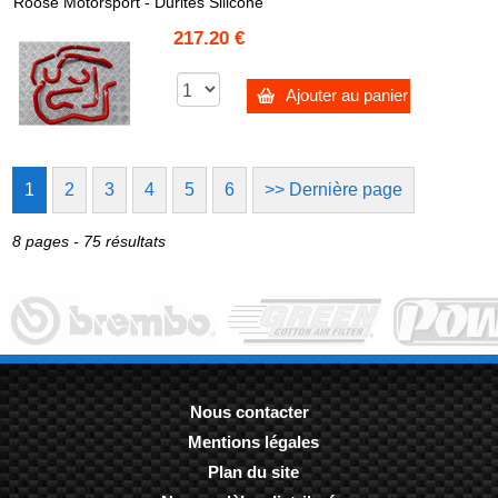
Roose Motorsport - Durites Silicone
217.20 €
Ajouter au panier
1
2
3
4
5
6
>> Dernière page
8 pages - 75 résultats
Nous contacter
Mentions légales
-
Plan du site
-