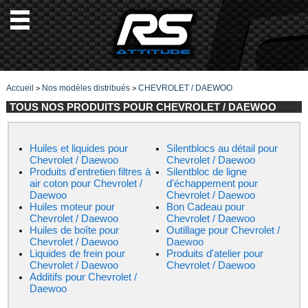
Accueil
Nos modèles distribués
CHEVROLET / DAEWOO
>
>
TOUS NOS PRODUITS POUR CHEVROLET / DAEWOO
Huiles et liquides pour
Silentblocs au détail pour
Chevrolet / Daewoo
Chevrolet / Daewoo
Produits d'entretien filtres à
Silentbloc de ligne
air coton pour Chevrolet /
d'échappement pour
Daewoo
Chevrolet / Daewoo
Huiles moteur pour
Bon Cadeau pour
Chevrolet / Daewoo
Chevrolet / Daewoo
Huiles de boîte pour
Outillage pour Chevrolet /
Chevrolet / Daewoo
Daewoo
Liquides de frein pour
Produits d'atelier pour
Chevrolet / Daewoo
Chevrolet / Daewoo
Additifs pour Chevrolet /
Daewoo