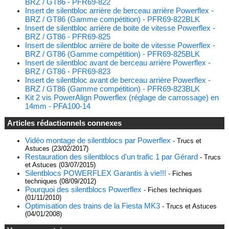
BRZ / GT86 - PFR69-822
Insert de silentbloc arrière de berceau arrière Powerflex -
BRZ / GT86 (Gamme compétition) - PFR69-822BLK
Insert de silentbloc arrière de boite de vitesse Powerflex -
BRZ / GT86 - PFR69-825
Insert de silentbloc arrière de boite de vitesse Powerflex -
BRZ / GT86 (Gamme compétition) - PFR69-825BLK
Insert de silentbloc avant de berceau arrière Powerflex -
BRZ / GT86 - PFR69-823
Insert de silentbloc avant de berceau arrière Powerflex -
BRZ / GT86 (Gamme compétition) - PFR69-823BLK
Kit 2 vis PowerAlign Powerflex (réglage de carrossage) en
14mm - PFA100-14
Articles rédactionnels connexes
Vidéo montage de silentblocs par Powerflex
- Trucs et
Astuces (23/02/2017)
Restauration des silentblocs d'un trafic 1 par Gérard
- Trucs
et Astuces (03/07/2015)
Silentblocs POWERFLEX Garantis à vie!!!
- Fiches
techniques (08/09/2012)
Pourquoi des silentblocs Powerflex
- Fiches techniques
(01/11/2010)
Optimisation des trains de la Fiesta MK3
- Trucs et Astuces
(04/01/2008)