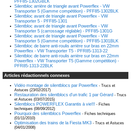
PFF85-1302GBLK
Silentbloc arrière de triangle avant Powerflex - VW
Transporter 5 (Gamme compétition) - PFF85-1302BLK
Silentbloc avant de triangle avant Powerflex - VW
Transporter 5 - PFF85-1301
Silentbloc avant de triangle avant Powerflex - VW
Transporter 5 (carrossage réglable) - PFF85-1301G
Silentbloc avant de triangle avant Powerflex - VW
Transporter 5 (Gamme compétition) - PFF85-1301BLK
Silentbloc de barre anti-roulis arrière sur bras en 22mm
Powerflex - VW Transporter T5 - PFR85-1313-22
Silentbloc de barre anti-roulis arrière sur bras en 22mm
Powerflex - VW Transporter T5 (Gamme compétition) -
PFR85-1313-22BLK
Articles rédactionnels connexes
Vidéo montage de silentblocs par Powerflex
- Trucs et
Astuces (23/02/2017)
Restauration des silentblocs d'un trafic 1 par Gérard
- Trucs
et Astuces (03/07/2015)
Silentblocs POWERFLEX Garantis à vie!!!
- Fiches
techniques (08/09/2012)
Pourquoi des silentblocs Powerflex
- Fiches techniques
(01/11/2010)
Optimisation des trains de la Fiesta MK3
- Trucs et Astuces
(04/01/2008)