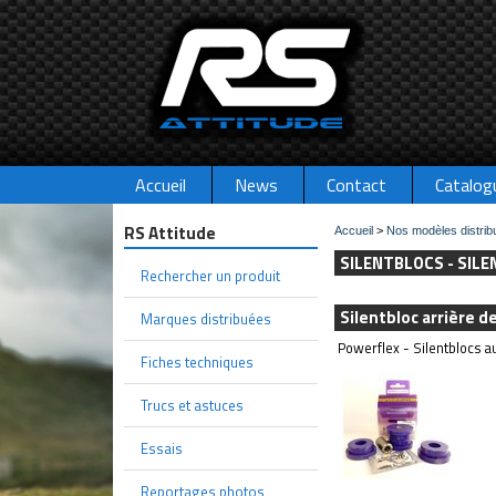
Accueil
News
Contact
Catalog
RS Attitude
Accueil
>
Nos modèles distrib
SILENTBLOCS - SILE
Rechercher un produit
Silentbloc arrière d
Marques distribuées
Powerflex - Silentblocs au
Fiches techniques
Trucs et astuces
Essais
Reportages photos