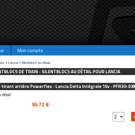
ue
Mon compte
ués
>
Lancia
>
Silentblocs au détail
NTBLOCS DE TRAIN - SILENTBLOCS AU DÉTAIL POUR LANCIA
e tirant arrière Powerflex - Lancia Delta Intégrale 16v - PFR30-308
 détail
36.72 €