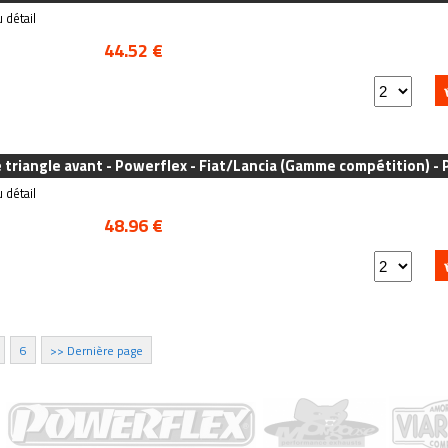
 détail
44.52 €
e triangle avant - Powerflex - Fiat/Lancia (Gamme compétition) -
 détail
48.96 €
6
>> Dernière page