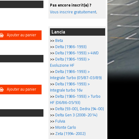
Pas encore inscrit(e) ?
Vous inscrire gratuitement
.
Lancia
Ajouter au panier
>>
Beta
>>
Delta (1986-1993)
>>
Delta (1986-1993) > 4WD
>>
Delta (1986-1993) >
Evoluzione HF
>>
Delta (1986-1993) >
Integrale Turbo (05/87-03/89)
>>
Delta (1986-1993) >
Ajouter au panier
Integrale turbo 16v
>>
Delta (1986-1993) > Turbo
HF (06/86-05/93)
>>
Delta (93-00), Dedra (94-00)
>>
Delta Gen 3 (2008-2014)
>>
Fulvia
>>
Monte Carlo
>>
Zeta (1994-2002)