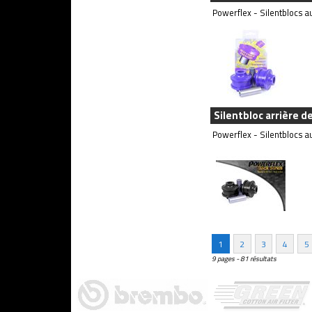
Powerflex - Silentblocs au
Silentbloc arrière d
Powerflex - Silentblocs au
1
2
3
4
5
9 pages - 81 résultats