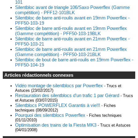
101
Silentbloc avant de triangle 106/Saxo Powerflex (Gamme
compétition) - PFF12-101BLK
Silentbloc de barre anti-roulis avant en 19mm Powerflex -
PFF50-103-19
Silentbloc de barre anti-roulis avant en 19mm Powerflex
(Gamme compétition) - PFF50-103-19BLK
Silentbloc de barre anti-roulis avant en 21mm Powerflex -
PFF50-103-21
Silentbloc de barre anti-roulis avant en 21mm Powerflex
(Gamme compétition) - PFF50-103-21BLK
Silentbloc de bout de barre anti-roulis en 19mm Powerflex -
PFF50-104-19
Articles rédactionnels connexes
Vidéo montage de silentblocs par Powerflex
- Trucs et
Astuces (23/02/2017)
Restauration des silentblocs d'un trafic 1 par Gérard
- Trucs
et Astuces (03/07/2015)
Silentblocs POWERFLEX Garantis à vie!!!
- Fiches
techniques (08/09/2012)
Pourquoi des silentblocs Powerflex
- Fiches techniques
(01/11/2010)
Optimisation des trains de la Fiesta MK3
- Trucs et Astuces
(04/01/2008)